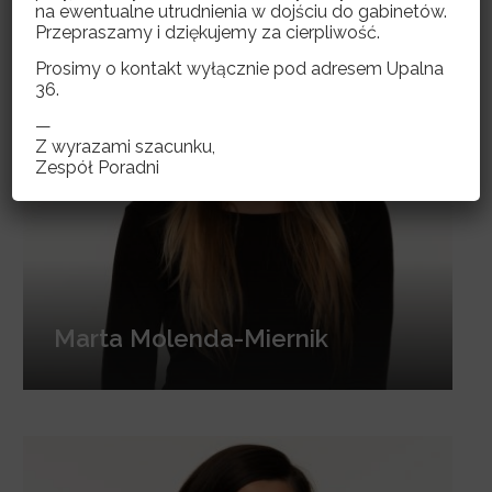
na ewentualne utrudnienia w dojściu do gabinetów.
Przepraszamy i dziękujemy za cierpliwość.
Prosimy o kontakt wyłącznie pod adresem Upalna
36.
—
Z wyrazami szacunku,
Zespół Poradni
Marta Molenda-Miernik