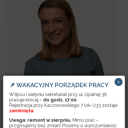
×
📌 WAKACYJNY PORZĄDEK PRACY
Helena Wasiluk
W lipcu i sierpniu sekretariat przy ul. Upalnej 36
pracuje krócej –
do godz. 17:00
.
Rejestracja przy Kaczorowskiego 7 lok. U33 zostaje
zamknięta
.
Uwaga: remont w sierpniu.
Mimo prac –
przyjmujemy bez zmian! Prosimy o wyrozumiałość